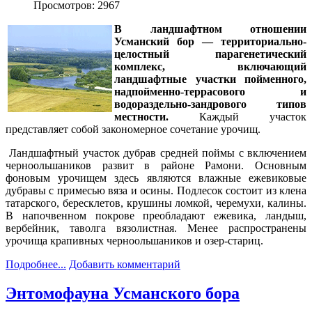
Просмотров: 2967
В ландшафтном отношении
Усманский бор — территориально-
целостный парагенетический
комплекс, включающий
ландшафтные участки пойменного,
надпойменно-террасового и
водораздельно-зандрового типов
местности.
Каждый участок
представляет собой закономерное сочетание урочищ.
Ландшафтный участок дубрав средней поймы с включением
черноольшаников развит в районе Рамони. Основным
фоновым урочищем здесь являются влажные ежевиковые
дубравы с примесью вяза и осины. Подлесок состоит из клена
татарского, бересклетов, крушины ломкой, черемухи, калины.
В напочвенном покрове преобладают ежевика, ландыш,
вербейник, таволга вязолистная. Менее распространены
урочища крапивных черноольшаников и озер-стариц.
Подробнее...
Добавить комментарий
Энтомофауна Усманского бора