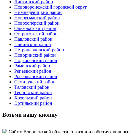
Лискинский район
Нововоронежский городской округ
Нижнедевицкий район
Новоусманский район
Новохопёрский район
Ольховатский район
Острогожский район
Павловский район
Панинский район
Петропавловский район
Поворинский район
Подгоренский район
Рамонский район
Репьевский район
Россошанский район
Семилукский район
Таловский район
Терновский район
Хохольский район
Эртильский район
Возьми нашу кнопку