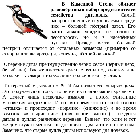
В Каменной Степи обитает
разнообразный набор представителей
семейства дятловых.
Самый
распространённый и узнаваемый среди
них – большой пёстрый дятел. Его
часто можно увидеть не только в
лесополосах, но и в населённых
пунктах. Прежде всего, большой
пёстрый отличается от остальных размером (примерно со
скворца или же дрозда) и, конечно, пёстрой окраской.
Оперение дятла преимущественно чёрно-белое (чёрный верх,
белый низ). Так же имеются красные пятна под хвостом и на
затылке – у самца и только лишь под хвостом – у самки.
Интересный у дятлов полёт. Я бы назвал его «ныряющим».
Это получается от того, что он не постоянно машет крыльями.
А делает лишь несколько взмахов, а потом считанные
мгновения «отдыхает». И вот во время этого своеобразного
«отдыха» и происходит «ныряние» (снижение), а во время
взмахов «выныривание» (повышение высоты). Гнездятся
дятлы в дуплах различных деревьев. Бывает, что один и тот
же дом служит местом гнездования на два, а то и на три года.
Замечено, что старые дупла дятлы используют для ночёвок.