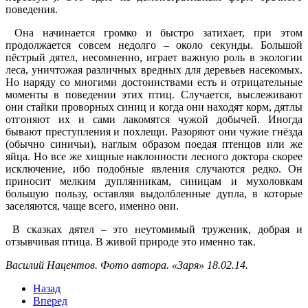
поведения.
Она начинается громко и быстро затихает, при этом
продолжается совсем недолго – около секунды. Большой
пёстрый дятел, несомненно, играет важную роль в экологии
леса, уничтожая различных вредных для деревьев насекомых.
Но наряду со многими достоинствами есть и отрицательные
моменты в поведении этих птиц. Случается, выслеживают
они стайки проворных синиц и когда они находят корм, дятлы
отгоняют их и сами лакомятся чужой добычей. Иногда
бывают преступления и похлещи. Разоряют они чужие гнёзда
(обычно синичьи), наглым образом поедая птенцов или же
яйца. Но все же хищные наклонности лесного доктора скорее
исключение, ибо подобные явления случаются редко. Он
приносит мелким дуплянникам, синицам и мухоловкам
большую пользу, оставляя выдолбленные дупла, в которые
заселяются, чаще всего, именно они.
В сказках дятел – это неутомимый труженик, добрая и
отзывчивая птица. В живой природе это именно так.
Василий Нацентов. Фото автора. «Заря» 18.02.14.
Назад
Вперед