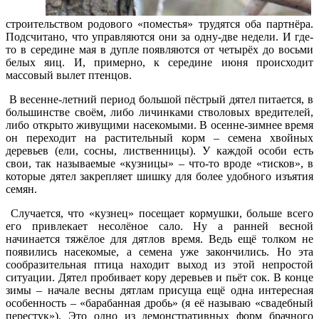
строительством родового «поместья» трудятся оба партнёра.
Подсчитано, что управляются они за одну-две недели. И где-
то в середине мая в дупле появляются от четырёх до восьми
белых яиц. И, примерно, к середине июня происходит
массовый вылет птенцов.
В весенне-летний период большой пёстрый дятел питается, в
большинстве своём, либо личинками стволовых вредителей,
либо открыто живущими насекомыми. В осенне-зимнее время
он переходит на растительный корм – семена хвойных
деревьев (ели, сосны, лиственницы). У каждой особи есть
свои, так называемые «кузницы» – что-то вроде «тисков», в
которые дятел закрепляет шишку для более удобного изъятия
семян.
Случается, что «кузнец» посещает кормушки, больше всего
его привлекает несолёное сало. Ну а ранней весной
начинается тяжёлое для дятлов время. Ведь ещё толком не
появились насекомые, а семена уже закончились. Но эта
сообразительная птица находит выход из этой непростой
ситуации. Дятел пробивает кору деревьев и пьёт сок. В конце
зимы – начале весны дятлам присуща ещё одна интересная
особенность – «барабанная дробь» (я её называю «свадебный
перестук»). Это одно из демонстративных форм брачного