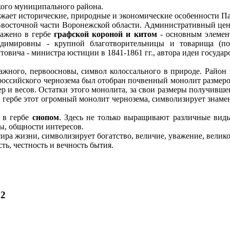
ого муниципального района.
ажает исторические, природные и экономические особенности П
восточной части Воронежской области. Административный цент
ражено в гербе
графской короной и китом
- основным элемен
имировны - крупной благотворительницы и товарища (по
овича - министра юстиции в 1841-1861 гг., автора идеи госуда
ажного, первоосновы, символ колоссального в природе. Район
 российского чернозема был отобран почвенный монолит размеро
 и весов. Остатки этого монолита, за свои размеры получившег
 гербе этот огромный монолит чернозема, символизирует знам
о в гербе
снопом
. Здесь не только выращивают различные виды
ы, общности интересов.
сира жизни, символизирует богатство, величие, уважение, велик
ть, честность и вечность бытия.
 2