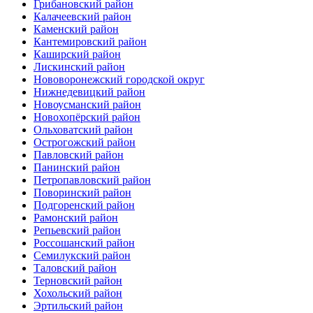
Грибановский район
Калачеевский район
Каменский район
Кантемировский район
Каширский район
Лискинский район
Нововоронежский городской округ
Нижнедевицкий район
Новоусманский район
Новохопёрский район
Ольховатский район
Острогожский район
Павловский район
Панинский район
Петропавловский район
Поворинский район
Подгоренский район
Рамонский район
Репьевский район
Россошанский район
Семилукский район
Таловский район
Терновский район
Хохольский район
Эртильский район