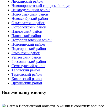
Лискинский район
Нововоронежский городской округ
Нижнедевицкий район
Новоусманский район
Новохопёрский район
Ольховатский район
Острогожский район
Павловский район
Панинский район
Петропавловский район
Поворинский район
Подгоренский район
Рамонский район
Репьевский район
Россошанский район
Семилукский район
Таловский район
Терновский район
Хохольский район
Эртильский район
Возьми нашу кнопку