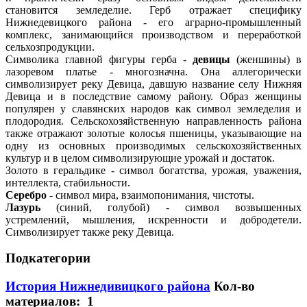
становится земледелие. Герб отражает специфику
Нижнедевицкого района - его аграрно-промышленный
комплекс, занимающийся производством и переработкой
сельхозпродукции.
Символика главной фигуры герба -
девицы
(женшины) в
лазоревом платье - многозначна. Она аллегорически
символизирует реку Девица, давшую название селу Нижняя
Девица и в последствие самому району. Образ женщины
популярен у славянских народов как символ земледелия и
плодородия. Сельскохозяйственную направленность района
также отражают золотые колосья пшеницы, указывающие на
одну из основных производимых сельскохозяйственных
культур и в целом символизирующие урожай и достаток.
Золото в геральдике - символ богатства, урожая, уважения,
интеллекта, стабильности.
Серебро
- символ мира, взаимопонимания, чистоты.
Лазурь
(синий, голубой) - символ возвышенных
устремлений, мышления, искренности и добродетели.
Символизирует также реку Девица.
Подкатегории
История Нижнедивицкого района
Кол-во
материалов: 1