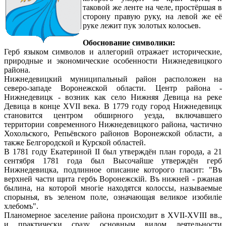
таковой же ленте на челе, простёршая в
сторону правую руку, на левой же её
руке лежит пук золотых колосьев.
Обоснование символики:
Герб языком символов и аллегорий отражает исторические,
природные и экономические особенности Нижнедевицкого
района.
Нижнедевицкий муниципальный район расположен на
северо-западе Воронежской области. Центр района -
Нижнедевицк - возник как село Нижняя Девица на реке
Девица в конце XVII века. В 1779 году город Нижнедевицк
становится центром обширного уезда, включавшего
территории современного Нижнедевицкого района, частично
Хохольского, Репьёвского районов Воронежской области, а
также Белгородской и Курской областей.
В 1781 году Екатериной II был утверждён план города, а 21
сентября 1781 года был Высочайше утверждён герб
Нижнедевицка, подлинное описание которого гласит: "Въ
верхней части щита гербъ Воронежскiй. Въ нижней - ржаная
былина, на которой многiе находятся колоссы, называемые
спорынья, въ зеленом поле, означающая великое изобилiе
хлебомъ".
Планомерное заселение района происходит в XVII-XVIII вв.,
и практически сразу основным видом деятельности