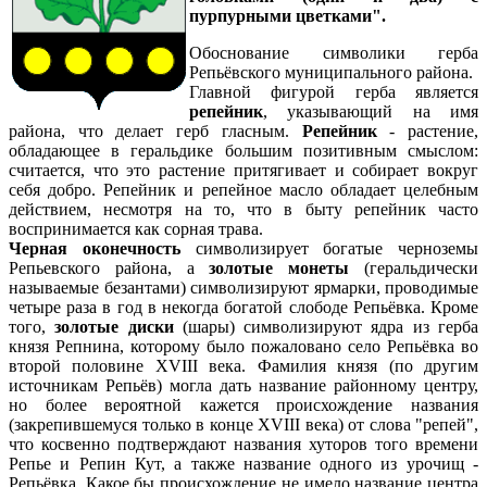
пурпурными цветками".
Обоснование символики герба
Репьёвского муниципального района.
Главной фигурой герба является
репейник
, указывающий на имя
района, что делает герб гласным.
Репейник
- растение,
обладающее в геральдике большим позитивным смыслом:
считается, что это растение притягивает и собирает вокруг
себя добро. Репейник и репейное масло обладает целебным
действием, несмотря на то, что в быту репейник часто
воспринимается как сорная трава.
Черная оконечность
символизирует богатые черноземы
Репьевского района, а
золотые монеты
(геральдически
называемые безантами) символизируют ярмарки, проводимые
четыре раза в год в некогда богатой слободе Репьёвка. Кроме
того,
золотые диски
(шары) символизируют ядра из герба
князя Репнина, которому было пожаловано село Репьёвка во
второй половине XVIII века. Фамилия князя (по другим
источникам Репьёв) могла дать название районному центру,
но более вероятной кажется происхождение названия
(закрепившемуся только в конце XVIII века) от слова "репей",
что косвенно подтверждают названия хуторов того времени
Репье и Репин Кут, а также название одного из урочищ -
Репьёвка. Какое бы происхождение не имело название центра