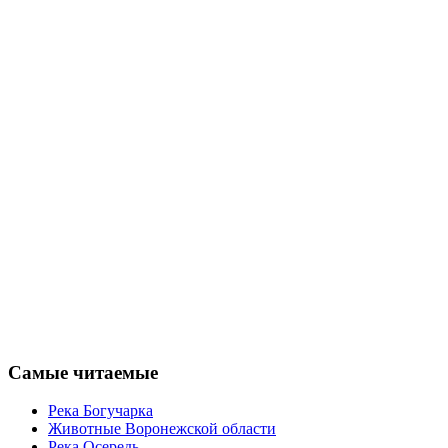
Самые читаемые
Река Богучарка
Животные Воронежской области
Река Осередь