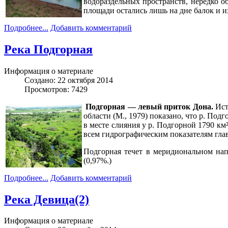
водораздельных пространств, нередко о
площади остались лишь на дне балок и и
Подробнее...
Добавить комментарий
Река Подгорная
Информация о материале
Создано: 22 октября 2014
Просмотров: 7429
Подгорная — левый приток Дона.
Ист
области (М., 1979) показано, что р. Под
в месте слияния у р. Подгорной 1790 км
всем гидрографическим показателям гла
Подгорная течет в меридиональном нап
(0,97%.)
Подробнее...
Добавить комментарий
Река Девица(2)
Информация о материале