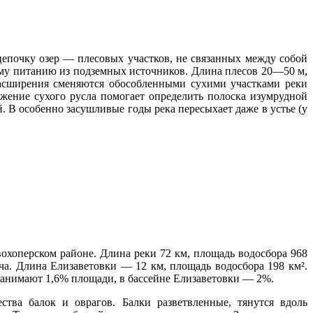
цепочку озер — плесовых участков, не связанных между собой
ому питанию из подземных источников. Длина плесов 20—50 м,
асширения сменяются обособленными сухими участками реки
ение сухого русла помогает определить полоска изумрудной
. В особенно засушливые годы река пересыхает даже в устье (у
охоперском районе. Длина реки 72 км, площадь водосбора 968
ача. Длина Елизаветовки — 12 км, площадь водосбора 198 км².
 занимают 1,6% площади, в бассейне Елизаветовки — 2%.
тва балок и оврагов. Балки разветвленные, тянутся вдоль