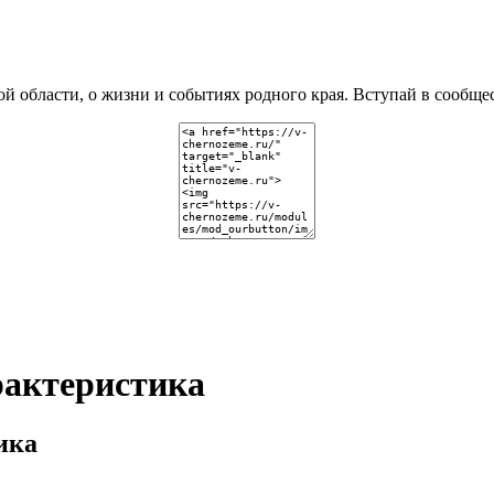
рактеристика
ика