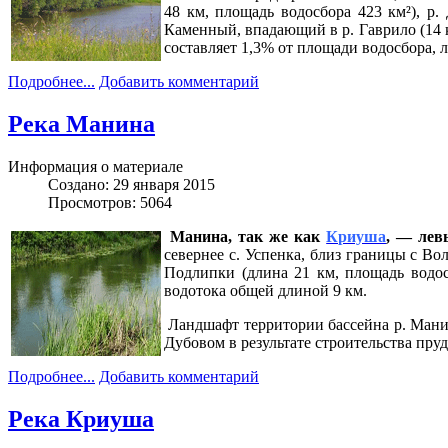
48 км, площадь водосбора 423 км²), р.
Каменный, впадающий в р. Гаврило (14 к
составляет 1,3% от площади водосбора,
Подробнее...
Добавить комментарий
Река Манина
Информация о материале
Создано: 29 января 2015
Просмотров: 5064
Манина, так же как
Криуша
, — лев
севернее с. Успенка, близ границы с В
Подлипки (длина 21 км, площадь водос
водотока общей длиной 9 км.
Ландшафт территории бассейна р. Манин
Дубовом в результате строительства пру
Подробнее...
Добавить комментарий
Река Криуша