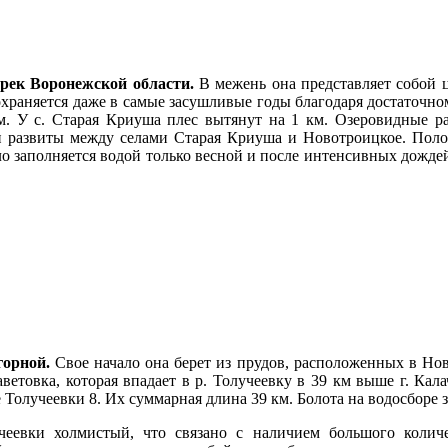
ек Воронежской области.
В межень она представляет собой 
охраняется даже в самые засушливые годы благодаря достаточн
. У с. Старая Криуша плес вытянут на 1 км. Озеровидные р
 развиты между селами Старая Криуша и Новотроицкое. Полож
о заполняется водой только весной и после интенсивных дождей
горной.
Свое начало она берет из прудов, расположенных в Нов
етовка, которая впадает в р. Толучеевку в 39 км выше г. Кал
 Толучеевки 8. Их суммарная длина 39 км. Болота на водосборе
евки холмистый, что связано с наличием большого количес