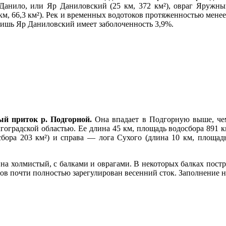
 Данило, или Яр Даниловский (25 км, 372 км²), овраг Яружный
м, 66,3 км²). Рек и временных водотоков протяженностью менее
 лишь Яр Даниловский имеет заболоченность 3,9%.
ый приток р. Подгорной.
Она впадает в Подгорную выше, чем
олгоградской областью. Ее длина 45 км, площадь водосбора 891
бора 203 км²) и справа — лога Сухого (длина 10 км, площадь
а холмистый, с балками и оврагами. В некоторых балках постр
дов почти полностью зарегулирован весенний сток. Заполнение н