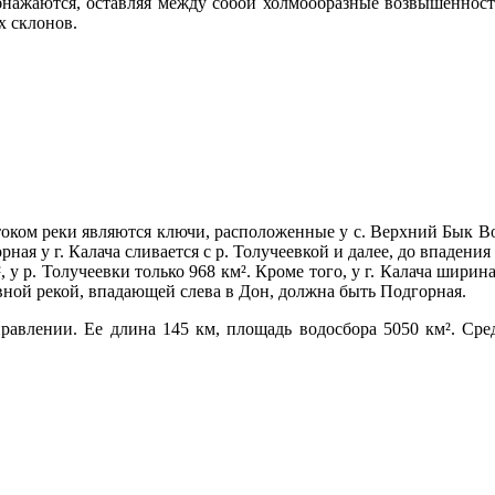
бнажаются, оставляя между собой холмообразные возвышенност
х склонов.
оком реки являются ключи, расположенные у с. Верхний Бык В
горная у г. Калача сливается с р. Толучеевкой и далее, до впаден
², у р. Толучеевки только 968 км². Кроме того, у г. Калача ши
вной рекой, впадающей слева в Дон, должна быть Подгорная.
равлении. Ее длина 145 км, площадь водосбора 5050 км². Ср