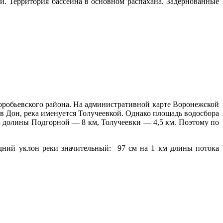
и. Территория бассейна в основном распахана. Задернованные
оробьевского района. На административной карте Воронежской
ия в Дон, река именуется Толучеевкой. Однако площадь водосбора
рина долины Подгорной — 8 км, Толучеевки — 4,5 км. Поэтому по
едний уклон реки значительный: 97 см на 1 км длины потока