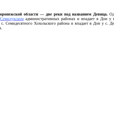
оронежской области — две реки под названием Девица.
Одн
Семилукском
административных районах и впадает в Дон у г
 с. Семидесятного Хохольского района и впадает в Дон у с. 
а.