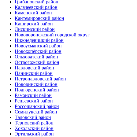
Грибановский район
Калачеевский район
Каменский район
Кантемировский район
Каширский район
Лискинский район
Нововоронежский городской округ
Нижнедевицкий район
Новоусманский район
Новохопёрский район
Ольховатский район
Острогожский район
Павловский район
Панинский район
Петропавловский район
Поворинский район
Подгоренский район
Рамонский район
Репьевский район
Россошанский район
Семилукский район
Таловский район
Терновский район
Хохольский район
Эртильский район