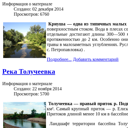
Информация о материале
Создано: 02 декабря 2014
Просмотров: 6760
Криуша — одна из типичных малых р
поверхностным стоком. Вода в плесах с
отдельные достигают длины 300—500 м
протяженностью до 2 км. Особенно они
травы в малозаметных углублениях. Русл
с. Петропавловка) .
Подробнее...
Добавить комментарий
Река Толучеевка
Информация о материале
Создано: 22 ноября 2014
Просмотров: 5700
Толучеевка — правый приток р. Под
км². Самый крупный приток — р. Елизав
Притоков длиной менее 10 км в бассейне
Ландшафт территории бассейна Толуче