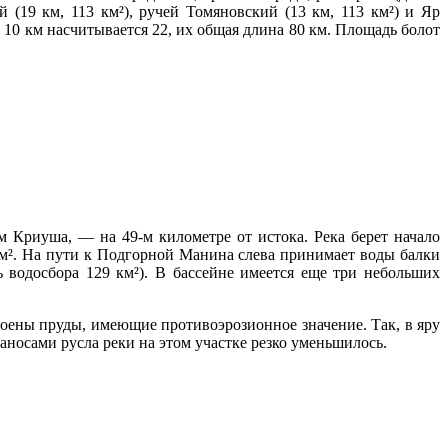
 (19 км, 113 км²), ручей Томяновский (13 км, 113 км²) и Яр
 10 км насчитывается 22, их общая длина 80 км. Площадь болот
 Криуша, — на 49-м километре от истока. Река берет начало
 км². На пути к Подгорной Манина слева принимает воды балки
 водосбора 129 км²). В бассейне имеется еще три небольших
оены пруды, имеющие противоэрозионное значение. Так, в яру
аносами русла реки на этом участке резко уменьшилось.