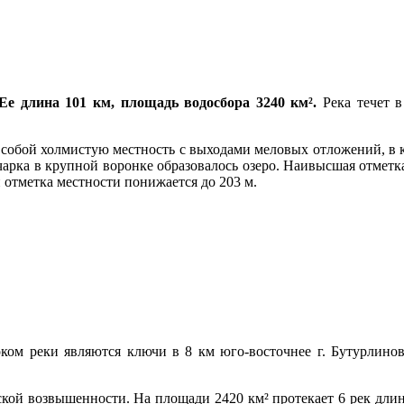
е длина 101 км, площадь водосбора 3240 км².
Река течет в
собой холмистую местность с выходами меловых отложений, в ко
чарка в крупной воронке образовалось озеро. Наивысшая отметка
й отметка местности понижается до 203 м.
ом реки являются ключи в 8 км юго-восточнее г. Бутурлиновк
кой возвышенности. На площади 2420 км² протекает 6 рек длин