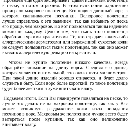
Проведем еще один эксперимент. Давай испачкаем полотенца
в песке, а потом отряхнем. В этом испытании однозначно
проиграло махровое полотенце. Его подвел длинный ворс, в
котором скапливаются песчинки. Велюровое полотенце
лучше справилось с эти заданием, так как избавить от песка
его проще, чем махровое. Но вот пользоваться таким изделием
можно не каждому. Дело в том, что ткань этого полотенца
обработана яркими красителями. Те, кто страдает каким-либо
аллергическими дерматозами или выраженной сухостью кожи
не следует пользоваться таким полотенцем, так как оно может
вызвать аллергическую реакцию на красители.
Чтобы не купить полотенце низкого качества, всегда
обращайте внимание на длину ворса. Средняя его длина,
которая является оптимальной, это около пяти миллиметров.
При такой длине изделий хорошо стирается, и будет долго
служить в быту. Если ворс более короткий, то такое полотенце
будет более жестким и хуже впитывать влагу.
Подведем итоги. Если Вы планируете поваляться на песке, то
лучше это делать не на махровом полотенце, так как у Вас
может возникнуть раздражение кожи из-за попадания
песчинок в ворс. Махровым же полотенцем лучше всего будет
вытереться после купания, так как оно великолепно
впитывает влагу.