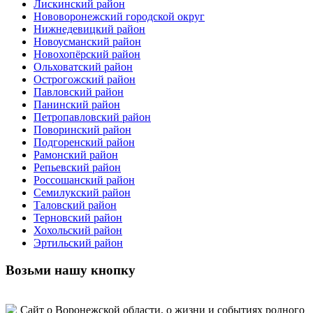
Лискинский район
Нововоронежский городской округ
Нижнедевицкий район
Новоусманский район
Новохопёрский район
Ольховатский район
Острогожский район
Павловский район
Панинский район
Петропавловский район
Поворинский район
Подгоренский район
Рамонский район
Репьевский район
Россошанский район
Семилукский район
Таловский район
Терновский район
Хохольский район
Эртильский район
Возьми нашу кнопку