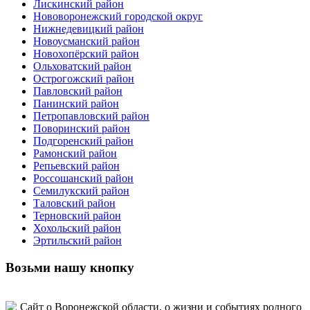
Лискинский район
Нововоронежский городской округ
Нижнедевицкий район
Новоусманский район
Новохопёрский район
Ольховатский район
Острогожский район
Павловский район
Панинский район
Петропавловский район
Поворинский район
Подгоренский район
Рамонский район
Репьевский район
Россошанский район
Семилукский район
Таловский район
Терновский район
Хохольский район
Эртильский район
Возьми нашу кнопку