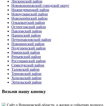
Лискинский район
Нововоронежский городской округ
Нижнедевицкий район
Новоусманский район
Новохопёрский район
Ольховатский район
Острогожский район
Павловский район
Панинский район
Петропавловский район
Поворинский район
Подгоренский район
Рамонский район
Репьевский район
Россошанский район
Семилукский район
Таловский район
Терновский район
Хохольский район
Эртильский район
Возьми нашу кнопку