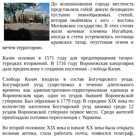
До возникновения города местность
представляла собой дикую безлюдную
пустыню невообразимых степей,
которая окаймляла с юго – востока
Московское государство. В этих степях
жили кочевые племена Ногайцев,
иногда в степи устремлялись полчища
крымских татар, опустошая огнем и
мечем территорию.
Калач основан в 1571 году для предотвращения татаро-
турецких вторжений. В 1716 году Воронежская канцелярия
дала предписание о создании поселения - слобода Калач.
Слобода Калач входила в состав Богучарского уезда.
Богучарский уезд существовал в течение длительного
времени как административно-территориальная единица в
Воронежском крае, один из уездов бывшей Воронежской
губернии. Был образован в 1779 году. В середине XIX века по
количеству населения Богучарский уезд занимал среди 12
уездов Воронежской губернии первое место. Среди жителей
преобладали потомки переселенцев с Украины.
Во второй половине XIX века и начале XX века была открыта
вольная аптека, стала работать почта, появился телеграф,