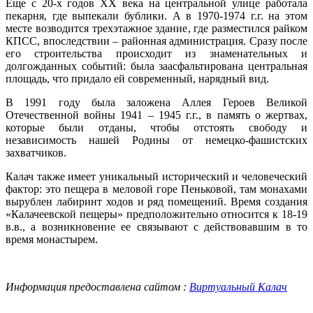
Еще с 20-х годов XX века на центральной улице работала
пекарня, где выпекали бублики. А в 1970-1974 г.г. на этом
месте возводится трехэтажное здание, где разместился райком
КПСС, впоследствии – районная администрация. Сразу после
его строительства происходит из знаменательных и
долгожданных событий: была заасфальтирована центральная
площадь, что придало ей современный, нарядный вид.
В 1991 году была заложена Аллея Героев Великой
Отечественной войны 1941 – 1945 г.г., в память о жертвах,
которые были отданы, чтобы отстоять свободу и
независимость нашей Родины от немецко-фашистских
захватчиков.
Калач также имеет уникальный исторический и человеческий
фактор: это пещера в меловой горе Пеньковой, там монахами
вырублен лабиринт ходов и ряд помещений. Время создания
«Калачеевской пещеры» предположительно относится к 18-19
в.в., а возникновение ее связывают с действовавшим в то
время монастырем.
Информация предоставлена сайтом :
Виртуальный Калач