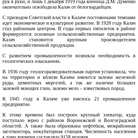
рук в руки, и лишь 1 декабря 1919 года конница Д.М. Думенко
окончательно освободила Калач от белогвардейцев.
С приходом Советской власти в Калаче постоянными темпами
идет экономическое и культурное развитие. В 1928 году Калач
стал районным центром. В годы первых пятилеток в районе
формируются основные сельскохозяйственные предприятия.
Калач становится крупным производителем
сельскохозяйственной продукции.
С развитием промышленности возникла необходимость в
геологических изысканиях.
В 1936 году геологоразведовательная партия установила, что
на территории и вблизи Калача имеются залежи железной
руды, цементных мергелей, а так же наличие больших
залежей моющих глин, залежи мело – известковых пород.
К 1945 году в Калаче уже имелось 21 промышленное
предприятие.
К этому времени был построен крупный элеватор, куда
поступало зерно с районов Воронежской и Волгоградской
областей. А также была образована нефтебаза, межрайонная
заготконтора, инкубаторная станция. Численность населения
к тому времени составляла 9158 человек.