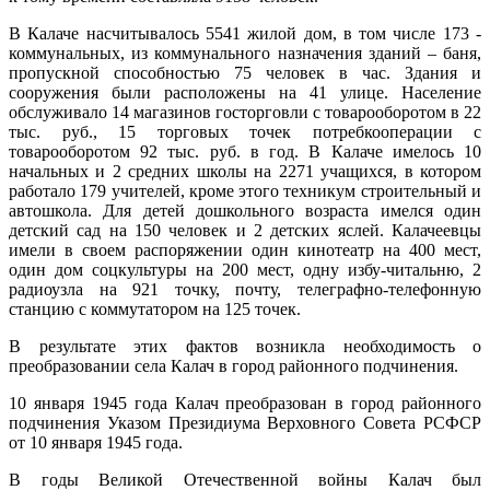
В Калаче насчитывалось 5541 жилой дом, в том числе 173 -
коммунальных, из коммунального назначения зданий – баня,
пропускной способностью 75 человек в час. Здания и
сооружения были расположены на 41 улице. Население
обслуживало 14 магазинов госторговли с товарооборотом в 22
тыс. руб., 15 торговых точек потребкооперации с
товарооборотом 92 тыс. руб. в год. В Калаче имелось 10
начальных и 2 средних школы на 2271 учащихся, в котором
работало 179 учителей, кроме этого техникум строительный и
автошкола. Для детей дошкольного возраста имелся один
детский сад на 150 человек и 2 детских яслей. Калачеевцы
имели в своем распоряжении один кинотеатр на 400 мест,
один дом соцкультуры на 200 мест, одну избу-читальню, 2
радиоузла на 921 точку, почту, телеграфно-телефонную
станцию с коммутатором на 125 точек.
В результате этих фактов возникла необходимость о
преобразовании села Калач в город районного подчинения.
10 января 1945 года Калач преобразован в город районного
подчинения Указом Президиума Верховного Совета РСФСР
от 10 января 1945 года.
В годы Великой Отечественной войны Калач был