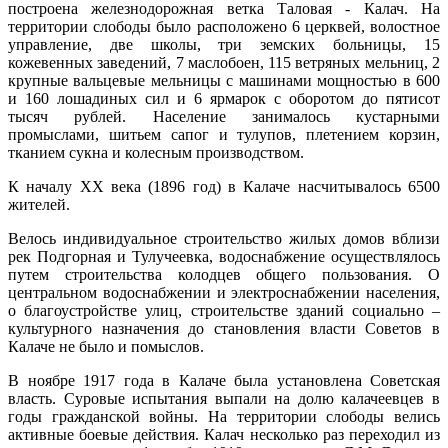
построена железнодорожная ветка Таловая - Калач. На
территории слободы было расположено 6 церквей, волостное
управление, две школы, три земских больницы, 15
кожевенных заведений, 7 маслобоен, 115 ветряных мельниц, 2
крупные вальцевые мельницы с машинами мощностью в 600
и 160 лошадиных сил и 6 ярмарок с оборотом до пятисот
тысяч рублей. Население занималось кустарными
промыслами, шитьем сапог и тулупов, плетением корзин,
тканием сукна и колесным производством.
К началу XX века (1896 год) в Калаче насчитывалось 6500
жителей.
Велось индивидуальное строительство жилых домов вблизи
рек Подгорная и Тулучеевка, водоснабжение осуществлялось
путем строительства колодцев общего пользования. О
центральном водоснабжении и электроснабжении населения,
о благоустройстве улиц, строительстве зданий социально –
культурного назначения до становления власти Советов в
Калаче не было и помыслов.
В ноябре 1917 года в Калаче была установлена Советская
власть. Суровые испытания выпали на долю калачеевцев в
годы гражданской войны. На территории слободы велись
активные боевые действия. Калач несколько раз переходил из