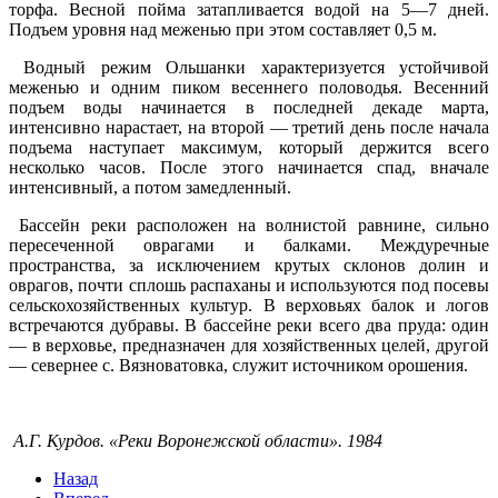
торфа. Весной пойма затапливается водой на 5—7 дней.
Подъем уровня над меженью при этом составляет 0,5 м.
Водный режим Ольшанки характеризуется устойчивой
меженью и одним пиком весеннего половодья. Весенний
подъем воды начинается в последней декаде марта,
интенсивно нарастает, на второй — третий день после начала
подъема наступает максимум, который держится всего
несколько часов. После этого начинается спад, вначале
интенсивный, а потом замедленный.
Бассейн реки расположен на волнистой равнине, сильно
пересеченной оврагами и балками. Междуречные
пространства, за исключением крутых склонов долин и
оврагов, почти сплошь распаханы и используются под посевы
сельскохозяйственных культур. В верховьях балок и логов
встречаются дубравы. В бассейне реки всего два пруда: один
— в верховье, предназначен для хозяйственных целей, другой
— севернее с. Вязноватовка, служит источником орошения.
А.Г. Курдов. «Реки Воронежской области». 1984
Назад