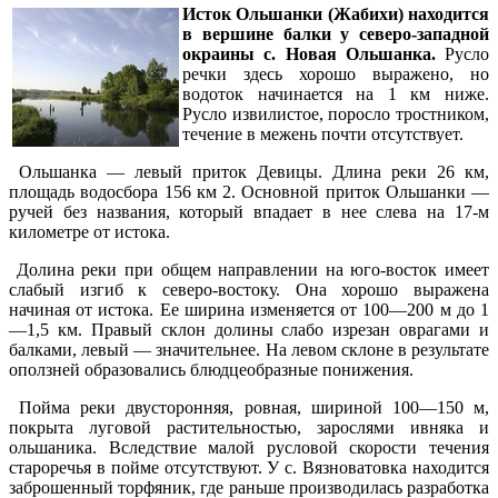
Исток Ольшанки (Жабихи) находится
в вершине балки у северо-западной
окраины с. Новая Ольшанка.
Русло
речки здесь хорошо выражено, но
водоток начинается на 1 км ниже.
Русло извилистое, поросло тростником,
течение в межень почти отсутствует.
Ольшанка — левый приток Девицы. Длина реки 26 км,
площадь водосбора 156 км 2. Основной приток Ольшанки —
ручей без названия, который впадает в нее слева на 17-м
километре от истока.
Долина реки при общем направлении на юго-восток имеет
слабый изгиб к северо-востоку. Она хорошо выражена
начиная от истока. Ее ширина изменяется от 100—200 м до 1
—1,5 км. Правый склон долины слабо изрезан оврагами и
балками, левый — значительнее. На левом склоне в результате
оползней образовались блюдцеобразные понижения.
Пойма реки двусторонняя, ровная, шириной 100—150 м,
покрыта луговой растительностью, зарослями ивняка и
ольшаника. Вследствие малой русловой скорости течения
староречья в пойме отсутствуют. У с. Вязноватовка находится
заброшенный торфяник, где раньше производилась разработка