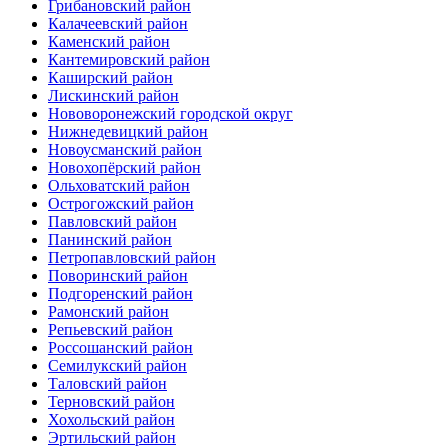
Грибановский район
Калачеевский район
Каменский район
Кантемировский район
Каширский район
Лискинский район
Нововоронежский городской округ
Нижнедевицкий район
Новоусманский район
Новохопёрский район
Ольховатский район
Острогожский район
Павловский район
Панинский район
Петропавловский район
Поворинский район
Подгоренский район
Рамонский район
Репьевский район
Россошанский район
Семилукский район
Таловский район
Терновский район
Хохольский район
Эртильский район