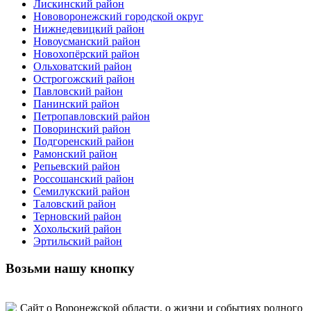
Лискинский район
Нововоронежский городской округ
Нижнедевицкий район
Новоусманский район
Новохопёрский район
Ольховатский район
Острогожский район
Павловский район
Панинский район
Петропавловский район
Поворинский район
Подгоренский район
Рамонский район
Репьевский район
Россошанский район
Семилукский район
Таловский район
Терновский район
Хохольский район
Эртильский район
Возьми нашу кнопку