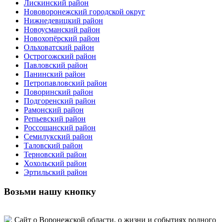
Лискинский район
Нововоронежский городской округ
Нижнедевицкий район
Новоусманский район
Новохопёрский район
Ольховатский район
Острогожский район
Павловский район
Панинский район
Петропавловский район
Поворинский район
Подгоренский район
Рамонский район
Репьевский район
Россошанский район
Семилукский район
Таловский район
Терновский район
Хохольский район
Эртильский район
Возьми нашу кнопку