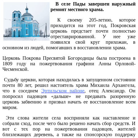
В селе Пады завершен наружный
ремонт местного храма.
К своему 205-летию, которое
приходится на этот год, Покровская
церковь предстает почти полностью
отреставрированной. У нее уже
появился свой круг прихожан, в
основном из людей, помогавших в восстановлении храма.
Церковь Покрова Пресвятой Богородицы была построена в
1809 году на пожертвования графини Анны Орловой-
Чесменской.
Судьбу церкви, которая находилась в запущенном состоянии
почти 80 лет, решил настоятель храма Михаила Архангела,
что в соседнем
Эртильском районе
, отец Александр. Он
попросил падовцев «дальше» не предавать разоренную
церковь забвению и призвал начать ее восстановление всем
миром.
Эти слова жители села восприняли как наставление и
собрали сход, после чего было решено начать сбор средств. И
вот с тех пор на пожертвования падовцев, жителей
близлежащих деревень, а также на спонсорскую поддержу