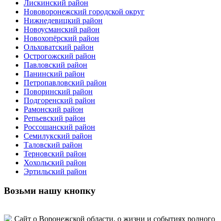
Лискинский район
Нововоронежский городской округ
Нижнедевицкий район
Новоусманский район
Новохопёрский район
Ольховатский район
Острогожский район
Павловский район
Панинский район
Петропавловский район
Поворинский район
Подгоренский район
Рамонский район
Репьевский район
Россошанский район
Семилукский район
Таловский район
Терновский район
Хохольский район
Эртильский район
Возьми нашу кнопку