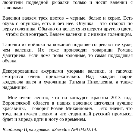
любители подледной рыбалки только и носят валенки с
галошами.
Валенки валяем трех цветов – черные, белые и серые. Есть
обувь с опушкой, есть и без нее. Опушка – это отворот по
верху голенища. Обычно он делается из шерсти другого цвета
– чтобы был контраст. Валяем валенки и с низким голенищем.
Тапочки из войлока на кожаной подошве согревают не хуже,
чем валенки. Их тоже производят товарищи Романа
Дмитриева. Если дома полы холодные, то самая подходящая
обувка.
Декорированные ажурными узорами валенки, и тапочки
смотрятся очень привлекательно. Над каждой парой
колдовала швея и художница Татьяна Николаевна, а также
надомницы.
– Мне очень лестно, что на конкурсе красоты 2013 года
Воронежской области в наших валенках щеголяли лучшие
красавицы, – говорит Роман Михайлович. – Это значит, что
труд наш нужен людям и что старинный русский промысел
будет и впредь идти в ногу со временем.
Владимир Проскуряков. «Звезда» №9 04.02.14.