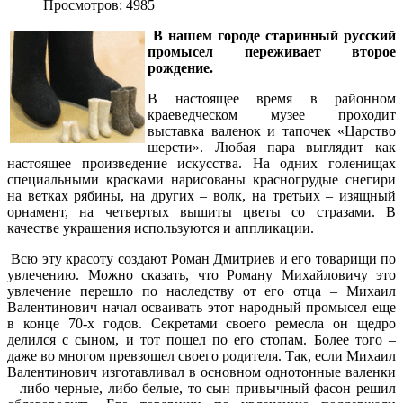
Просмотров: 4985
В
нашем городе старинный русский
промысел переживает второе
рождение.
В настоящее время в районном
краеведческом музее проходит
выставка валенок и тапочек «Царство
шерсти». Любая пара выглядит как
настоящее произведение искусства. На одних голенищах
специальными красками нарисованы красногрудые снегири
на ветках рябины, на других – волк, на третьих – изящный
орнамент, на четвертых вышиты цветы со стразами. В
качестве украшения используются и аппликации.
Всю эту красоту создают Роман Дмитриев и его товарищи по
увлечению. Можно сказать, что Роману Михайловичу это
увлечение перешло по наследству от его отца – Михаил
Валентинович начал осваивать этот народный промысел еще
в конце 70-х годов. Секретами своего ремесла он щедро
делился с сыном, и тот пошел по его стопам. Более того –
даже во многом превзошел своего родителя. Так, если Михаил
Валентинович изготавливал в основном однотонные валенки
– либо черные, либо белые, то сын привычный фасон решил