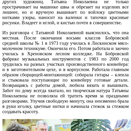
других художниц. Татьяна Николаевна не только
прострачивает на машинке швы и обрезает на изделиях все
лишнее, но и вручную вышивает по войлоку цветными
нитками узоры, наносит на валенки и тапочки красивые
рисунки. Владеет и иглой, и кистью почти в совершенстве.
Из разговора с Татьяной Николаевной выяснилось, что она
местная. После окончания восьми классов Бобровской
средней школы № 1 в 1973 году училась в Лискинском мясо-
молочном техникуме. Окончила его. Потом работала и заочно
училась в Хреновском лесном колледже. На Бобровской
фабрике музыкальных инструментов с 1983 по 2000 год
трудилась на разных участках производственного конвейера:
и в заготовительном цехе, и в корпусном. Работала главным
образом сборщицей-монтажницей: собирала гитары – клеила
и стыковала поступающие по конвейеру готовые детали.
Возвращаясь с работы домой, любила вязать и вышивать.
Забот по дому всегда хватало, но творческая натура Татьяны
Николаевны не позволяла ей тратить время за праздными
разговорами. Улучив свободную минуту, она неизменно брала
в руки иголку, цветные нитки и начинала стежок за стежком
создавать красоту.