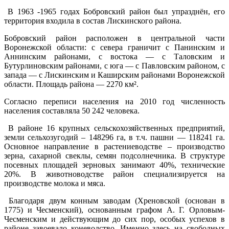
В 1963 -1965 годах Бобровский район был упразднён, его
территория входила в состав Лискинского района.
Бобровский район расположен в центральной части
Воронежской области: с севера граничит с Панинским и
Аннинским районами, с востока — с Таловским и
Бутурлиновским районами, с юга — с Павловским районом, с
запада — с Лискинским и Каширским районами Воронежской
области. Площадь района — 2270 км².
Согласно переписи населения на 2010 год численность
населения составляла 50 242 человека.
В районе 16 крупных сельскохозяйственных предприятий,
земли сельхозугодий – 148296 га, в т.ч. пашни — 118241 га.
Основное направление в растениеводстве – производство
зерна, сахарной свеклы, семян подсолнечника. В структуре
посевных площадей зерновых занимают 40%, технические
20%. В животноводстве район специализируется на
производстве молока и мяса.
Благодаря двум конным заводам (Хреновской (основан в
1775) и Чесменский), основанным графом А. Г. Орловым-
Чесменским и действующим до сих пор, особых успехов в
районе завоевало коневодство. Именно здесь на свободных