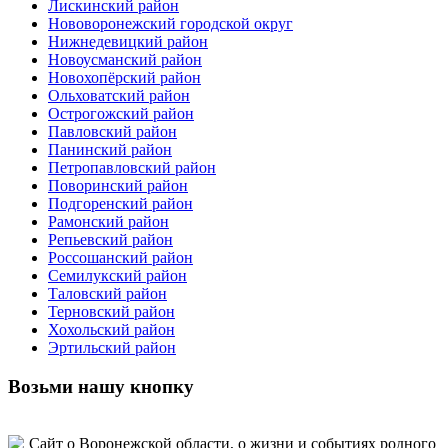
Лискинский район
Нововоронежский городской округ
Нижнедевицкий район
Новоусманский район
Новохопёрский район
Ольховатский район
Острогожский район
Павловский район
Панинский район
Петропавловский район
Поворинский район
Подгоренский район
Рамонский район
Репьевский район
Россошанский район
Семилукский район
Таловский район
Терновский район
Хохольский район
Эртильский район
Возьми нашу кнопку